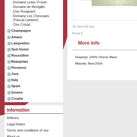
Domaine Leduc-Frouin
Domaine de Montgilet
Clos Rougeard
Domaine Les Chesnaies
(Pascal Lambert)
Clos Cristal
View full size
Champagne
|
Share
Alsace
More info
Languedoc
Sud-Ouest
Roussillon
Grape(s): 100% Chenin Blanc
Beaujolais
Maturity: Now-2034
Provence
Jura
Italy
Spain
Greece
Croatia
Delivery
Legal Notice
Terms and conditions of use
About us